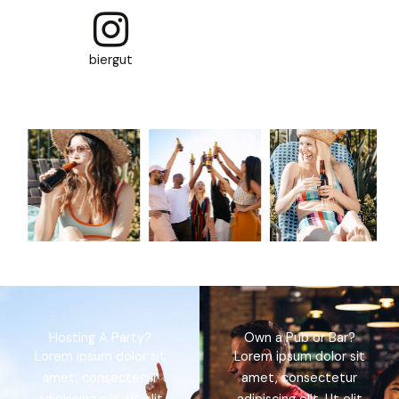
biergut
FOLLOW US ON
INSTAGRAM
Hosting A Party?
Own a Pub or Bar?
Lorem ipsum dolor sit
Lorem ipsum dolor sit
amet, consectetur
amet, consectetur