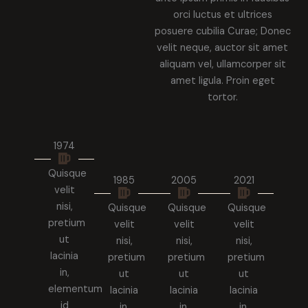
orci luctus et ultrices
posuere cubilia Curae; Donec
velit neque, auctor sit amet
aliquam vel, ullamcorper sit
amet ligula. Proin eget
tortor.
1974
Quisque
1985
2005
2021
velit
nisi,
Quisque
Quisque
Quisque
pretium
velit
velit
velit
ut
nisi,
nisi,
nisi,
lacinia
pretium
pretium
pretium
in,
ut
ut
ut
elementum
lacinia
lacinia
lacinia
id
in,
in,
in,