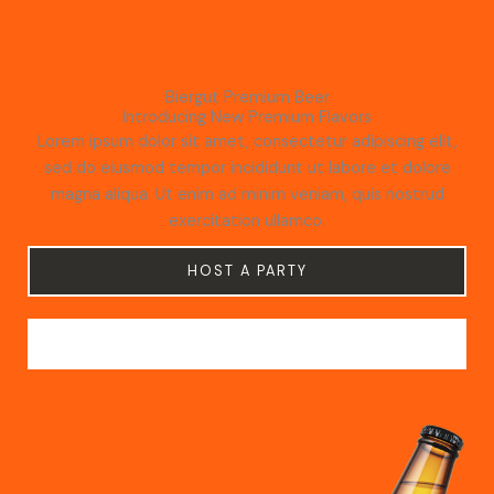
Biergut Premium Beer
Introducing New Premium Flavors
Lorem ipsum dolor sit amet, consectetur adipiscing elit,
sed do eiusmod tempor incididunt ut labore et dolore
magna aliqua. Ut enim ad minim veniam, quis nostrud
exercitation ullamco.
HOST A PARTY
RESTOCK YOUR PUB